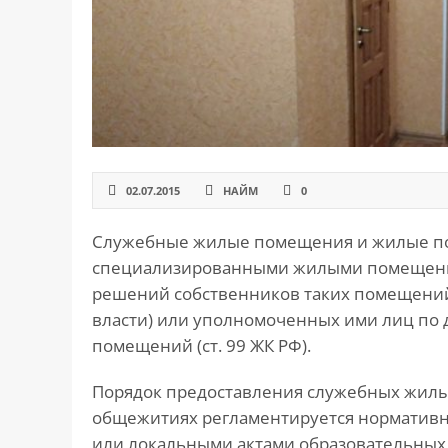
САЙТА
Контакты
▾
📍
г. Москва, ст. м. «Марксистская», ул.
Марксистская, д. 3, стр. 1
✉️
kmsud@yandex.ru
☎️
+7 (495) 642-27-02
02.07.2015
НАЙМ
0
+7 (936) 281-45-11
Служебные жилые помещения и жилые п
+7 (901) 511-80-52
специализированными жилыми помещения
решений собственников таких помещений
власти) или уполномоченных ими лиц по
помещений (ст. 99 ЖК РФ).
Порядок предоставления служебных жил
общежитиях регламентируется нормативн
или локальными актами образовательных о