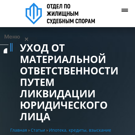
Меню
✕
УХОД ОТ
Услуги
МАТЕРИАЛЬНОЙ
ОТВЕТСТВЕННОСТИ
О нас
ПУТЕМ
Контакты
ЛИКВИДАЦИИ
ЮРИДИЧЕСКОГО
Задать вопрос
(WhatsApp)
ЛИЦА
Позвонить нам
Главная
›
Статьи
›
Ипотека, кредиты, взыскание