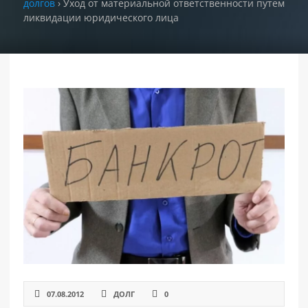
долгов
›
Уход от материальной ответственности путем
ликвидации юридического лица
РАЗДЕЛЫ
САЙТА
▾
07.08.2012
ДОЛГ
0