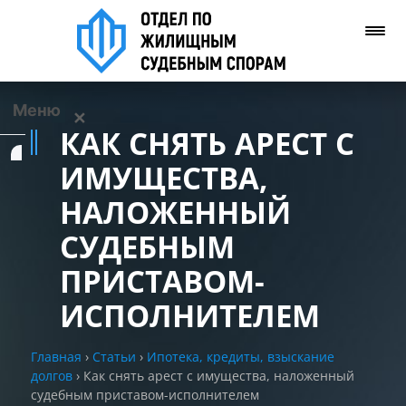
Меню
✕
КАК СНЯТЬ АРЕСТ С
Услуги
ИМУЩЕСТВА,
НАЛОЖЕННЫЙ
О нас
СУДЕБНЫМ
Контакты
ПРИСТАВОМ-
ИСПОЛНИТЕЛЕМ
Задать вопрос
(WhatsApp)
Главная
›
Статьи
›
Ипотека, кредиты, взыскание
долгов
›
Как снять арест с имущества, наложенный
Позвонить нам
судебным приставом-исполнителем