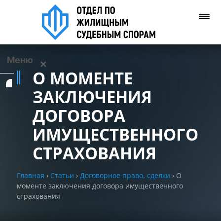
Меню
✕
О МОМЕНТЕ
Услуги
ЗАКЛЮЧЕНИЯ
ДОГОВОРА
О нас
ИМУЩЕСТВЕННОГО
Контакты
СТРАХОВАНИЯ
Задать вопрос
Главная
›
Статьи
›
Договорное право, сделки
›
О
(WhatsApp)
моменте заключения договора имущественного
страхования
Позвонить нам