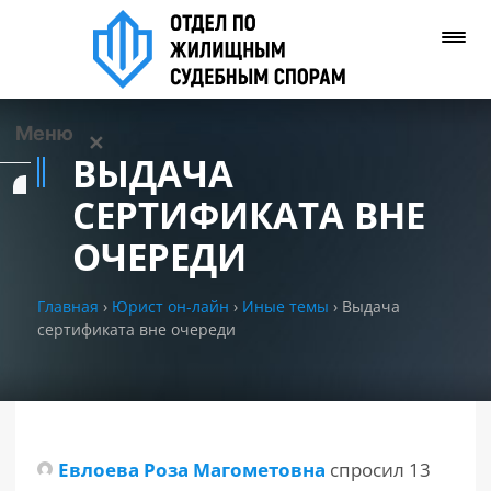
Меню
✕
ВЫДАЧА
Услуги
СЕРТИФИКАТА ВНЕ
ОЧЕРЕДИ
О нас
Главная
›
Юрист он-лайн
›
Иные темы
›
Выдача
Контакты
сертификата вне очереди
Задать вопрос
(WhatsApp)
Позвонить нам
Евлоева Роза Магометовна
спросил 13