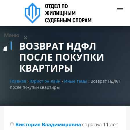
Меню
✕
ВОЗВРАТ НДФЛ
Услуги
ПОСЛЕ ПОКУПКИ
КВАРТИРЫ
О нас
Главная
›
Юрист он-лайн
›
Иные темы
›
Возврат НДФЛ
Контакты
после покупки квартиры
Задать вопрос
(WhatsApp)
Позвонить нам
Виктория Владимировна
спросил 11 лет