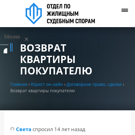
Меню
✕
ВОЗВРАТ
Услуги
КВАРТИРЫ
ПОКУПАТЕЛЮ
О нас
Главная
›
Юрист он-лайн
›
Договорное право, сделки
›
Контакты
Возврат квартиры покупателю
Задать вопрос
(WhatsApp)
Позвонить нам
Света
спросил 14 лет назад