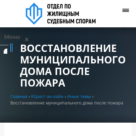
Меню
✕
ВОССТАНОВЛЕНИЕ
Услуги
МУНИЦИПАЛЬНОГО
ДОМА ПОСЛЕ
О нас
ПОЖАРА
Контакты
Главная
›
Юрист он-лайн
›
Иные темы
›
Восстановление муниципального дома после пожара
Задать вопрос
(WhatsApp)
Позвонить нам