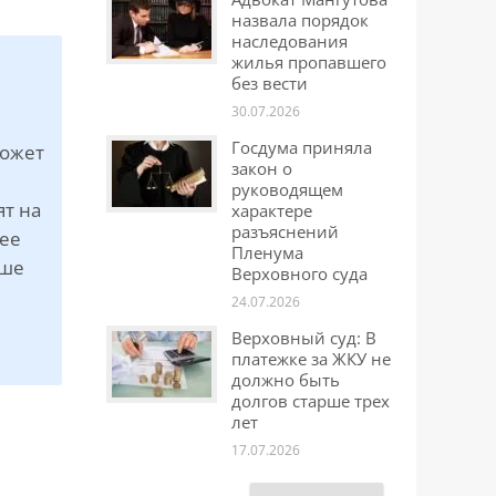
назвала порядок
наследования
жилья пропавшего
без вести
30.07.2026
Госдума приняла
может
закон о
руководящем
ят на
характере
разъяснений
лее
Пленума
аше
Верховного суда
я
24.07.2026
Верховный суд: В
платежке за ЖКУ не
должно быть
долгов старше трех
лет
17.07.2026