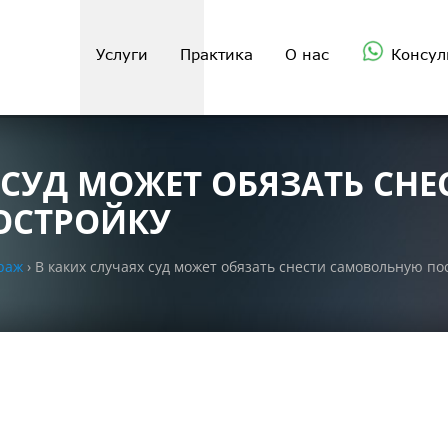
Услуги
Практика
О нас
Консул
 СУД МОЖЕТ ОБЯЗАТЬ СНЕ
ОСТРОЙКУ
раж
›
В каких случаях суд может обязать снести самовольную по