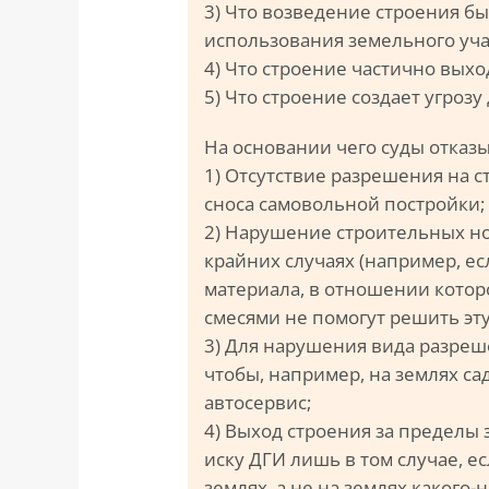
3) Что возведение строения б
использования земельного уча
4) Что строение частично выхо
5) Что строение создает угрозу
На основании чего суды отказ
1) Отсутствие разрешения на 
сноса самовольной постройки;
2) Нарушение строительных но
крайних случаях (например, е
материала, в отношении кото
смесями не помогут решить эту
3) Для нарушения вида разреш
чтобы, например, на землях с
автосервис;
4) Выход строения за пределы 
иску ДГИ лишь в том случае, 
землях, а не на землях какого