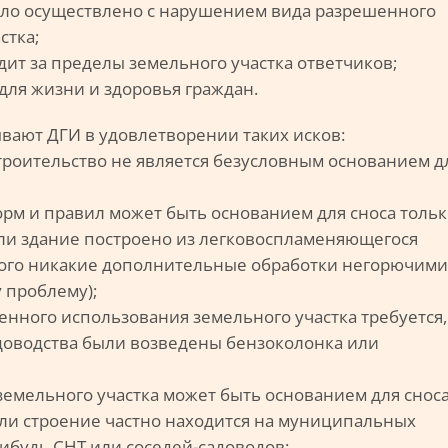
ыло осуществлено с нарушением вида разрешенного
стка;
дит за пределы земельного участка ответчиков;
 для жизни и здоровья граждан.
ывают ДГИ в удовлетворении таких исков:
строительство не является безусловным основанием д
рм и правил может быть основанием для сноса тольк
сли здание построено из легковоспламеняющегося
рого никакие дополнительные обработки негорючими
 проблему);
енного использования земельного участка требуется,
адоводства были возведены бензоколонка или
земельного участка может быть основанием для снос
если строение частно находится на муниципальных
-нибудь СНТ или соседей-садоводов;