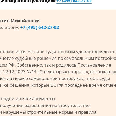
дическую консультацию:
+7 (495) 642-27-02
антин Михайлович
телефону:
+7 (495) 642-27-02
 такие иски. Раньше суды эти иски удовлетворяли п
 многие судебные решения по самовольным постройк
ом РФ. Собственно, так и родилось Постановление
т 12.12.2023 №44 «О некоторых вопросах, возникающ
ении норм о самовольной постройке», чтобы суды
е же решения, которые ВС РФ последнее время отме
т одни и те же аргументы:
 получения разрешения на строительство;
ли нарушены строительные нормы и правила;