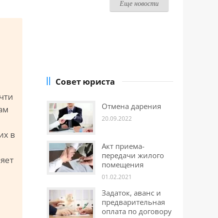
Еще новости
Совет юриста
очти
Отмена дарения
ам
20.09.2022
их в
Акт приема-
передачи жилого
няет
помещения
01.02.2021
Задаток, аванс и
предварительная
оплата по договору