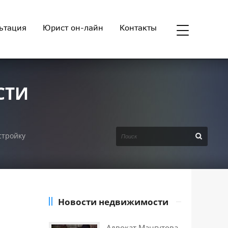
ьтация
Юрист он-лайн
Контакты
СТИ
стройку
Новости недвижимости
Адвокат Мангутова