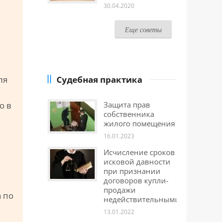
30.04.2020
Еще советы
ля
Судебная практика
о в
Защита прав
собственника
жилого помещения
16.01.2023
Исчисление сроков
исковой давности
при признании
договоров купли-
продажи
а по
недействительными
13.01.2022