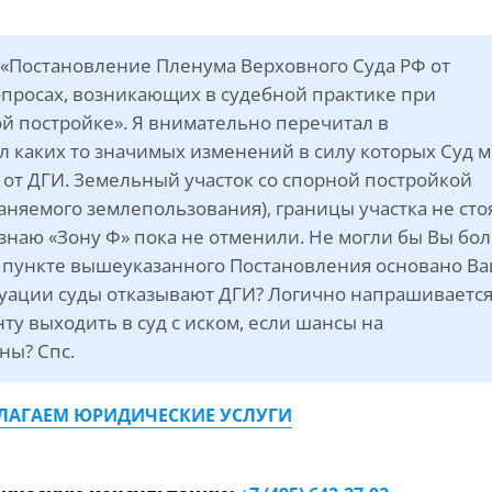
а «Постановление Пленума Верховного Суда РФ от
опросах, возникающих в судебной практике при
 постройке». Я внимательно перечитал в
ил каких то значимых изменений в силу которых Суд 
 от ДГИ. Земельный участок со спорной постройкой
аняемого землепользования), границы участка не сто
 знаю «Зону Ф» пока не отменили. Не могли бы Вы бо
м пункте вышеуказанного Постановления основано В
туации суды отказывают ДГИ? Логично напрашиваетс
ту выходить в суд с иском, если шансы на
ны? Спс.
ЛАГАЕМ ЮРИДИЧЕСКИЕ УСЛУГИ