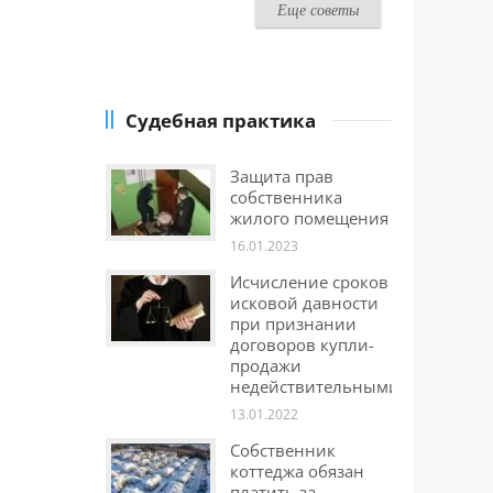
Еще советы
Судебная практика
Защита прав
собственника
жилого помещения
16.01.2023
Исчисление сроков
исковой давности
при признании
договоров купли-
продажи
недействительными
13.01.2022
Собственник
коттеджа обязан
платить за