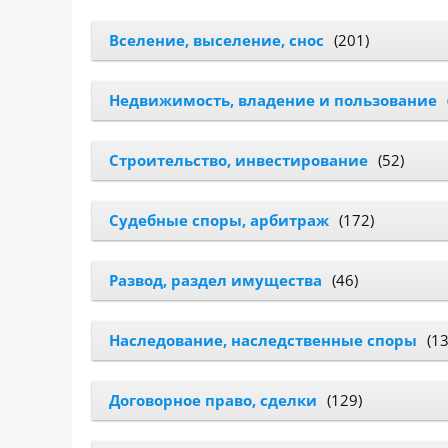
САЙТА
Контакты
▾
Вселение, выселение, снос
(201)
📍
г. Москва, ст. м. «Марксистская», ул.
Недвижимость, владение и пользование
Марксистская, д. 3, стр. 1
✉️
kmsud@yandex.ru
Строительство, инвестирование
(52)
☎️
+7 (495) 642-27-02
+7 (936) 281-45-11
Судебные споры, арбитраж
(172)
+7 (901) 511-80-52
Развод, раздел имущества
(46)
Наследование, наследственные споры
(13
Договорное право, сделки
(129)