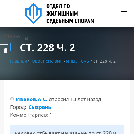
Меню
✕
СТ. 228 Ч. 2
Услуги
Главная
›
Юрист он-лайн
›
Иные темы
›
ст. 228 ч. 2
О нас
Контакты
Иванов.А.С.
спросил 13 лет назад
Задать вопрос
Город:
Сызрань
(WhatsApp)
Комментариев: 1
Позвонить нам
человек отбывает наказание по ст. 228 ч.