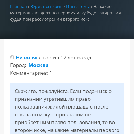
Главная
›
Юрист он-лайн
›
Иные темы
›
На какие
материалы из дела по первому иску будет опираться
РАЗДЕЛЫ
САЙТА
судья при рассмотрении второго иска
▾
Наталья
спросил 12 лет назад
Город:
Москва
Комментариев: 1
Скажите, пожалуйста. Если подан иск о
признании утратившим право
пользования жилой площадью после
отказа по иску о признании не
приобретшим право пользования, то во
втором иске, на какие материалы первого