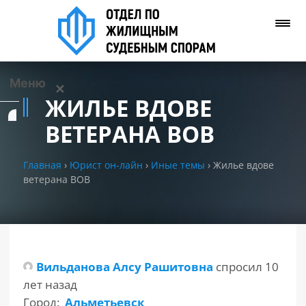
Меню
✕
ЖИЛЬЕ ВДОВЕ
Услуги
ВЕТЕРАНА ВОВ
О нас
Главная
›
Юрист он-лайн
›
Иные темы
›
Жилье вдове
ветерана ВОВ
Контакты
Задать вопрос
(WhatsApp)
Вильданова Алсу Рашитовна
спросил 10
лет назад
Позвонить нам
Город:
Альметьевск