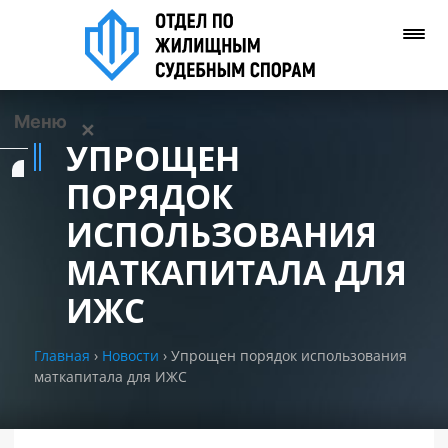
Меню
✕
УПРОЩЕН
Услуги
ПОРЯДОК
ИСПОЛЬЗОВАНИЯ
О нас
МАТКАПИТАЛА ДЛЯ
Контакты
ИЖС
Задать вопрос
Главная
›
Новости
›
Упрощен порядок использования
(WhatsApp)
маткапитала для ИЖС
Позвонить нам