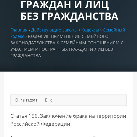
ГРАЖДАН И ЛИЦ
БЕЗ ГРАЖДАНСТВА
РАЗДЕЛЫ
САЙТА
▾
Главная
›
Действующие законы
›
Кодексы
›
Семейный
кодекс
›
Раздел VII. ПРИМЕНЕНИЕ СЕМЕЙНОГО
ЗАКОНОДАТЕЛЬСТВА К СЕМЕЙНЫМ ОТНОШЕНИЯМ С
УЧАСТИЕМ ИНОСТРАННЫХ ГРАЖДАН И ЛИЦ БЕЗ
ГРАЖДАНСТВА
18.11.2011
0
Статья 156. Заключение брака на территории
Российской Федерации