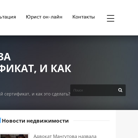
ьтация
Юрист он-лайн
Контакты
ЗА
ИКАТ, И КАК
сертификат, и как это сделать?
Новости недвижимости
Адвокат Мангутова назвала