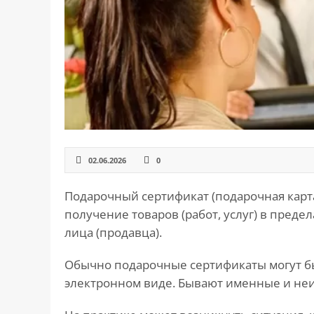
САЙТА
Контакты
▾
📍
г. Москва, ст. м. «Марксистская», ул.
Марксистская, д. 3, стр. 1
✉️
kmsud@yandex.ru
☎️
+7 (495) 642-27-02
+7 (936) 281-45-11
02.06.2026
0
+7 (901) 511-80-52
Подарочный сертификат (подарочная карта)
получение товаров (работ, услуг) в преде
лица (продавца).
Обычно подарочные сертификаты могут бы
электронном виде. Бывают именные и не