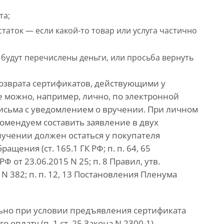
та;
таток — если какой-то товар или услуга частично
 будут перечислены деньги, или просьба вернуть
озврата сертификатов, действующими у
е можно, например, лично, по электронной
письма с уведомлением о вручении. При личном
омендуем составить заявление в двух
лучении должен остаться у покупателя
щения (ст. 165.1 ГК РФ; п. п. 64, 65
от 23.06.2015 N 25; п. 8 Правил, утв.
 382; п. п. 12, 13 Постановления Пленума
льно при условии предъявления сертификата
оплату (п. 1 ст. 25 Закона N 2300-1).