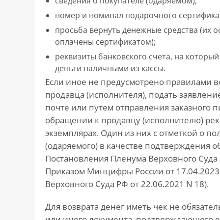
сведения о покупателе (одаряемом);
номер и номинал подарочного сертифика
просьба вернуть денежные средства (их ос
оплачены сертификатом);
реквизиты банковского счета, на который
деньги наличными из кассы.
Если иное не предусмотрено правилами в
продавца (исполнителя), подать заявлени
почте или путем отправления заказного 
обращении к продавцу (исполнителю) рек
экземплярах. Один из них с отметкой о по
(одаряемого) в качестве подтверждения обра
Постановления Пленума Верховного Суда РФ 
Приказом Минцифры России от 17.04.2023 N
Верховного Суда РФ от 22.06.2021 N 18).
Для возврата денег иметь чек не обязате
или иного документа, подтверждающего его 