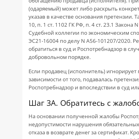
обогащению продавца (исполнителя). При
(одаряемый) может либо раскрыть конкрет
указав в качестве основания претензии. Та
10, п. 1 ст. 1102 ГК РФ, п. 4 ст. 23.1 Закон
Судебной коллегии по экономическим спор
ЭС21-16004 по делу N А56-101207/2020. 
обратиться в суд и Роспотребнадзор в слу
добровольном порядке.
Если продавец (исполнитель) игнорирует 
зависимости от того, подавалась претензи
Роспотребнадзор и впоследствии в суд или 
Шаг 3А. Обратитесь с жалоб
На основании полученной жалобы Роспот
недопустимости нарушения обязательных 
отказа в возврате денег за сертификат. Кр