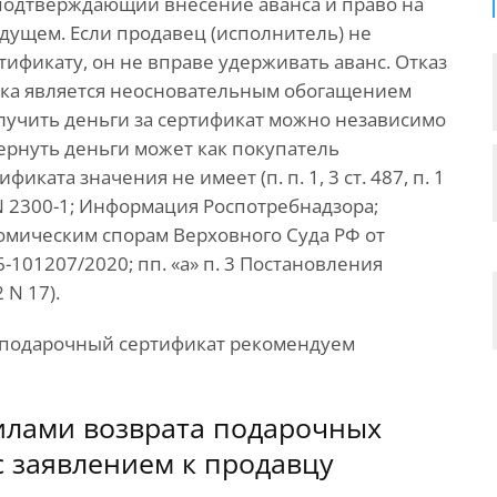
подтверждающий внесение аванса и право на
удущем. Если продавец (исполнитель) не
ртификату, он не вправе удерживать аванс. Отказ
атка является неосновательным обогащением
получить деньги за сертификат можно независимо
 Вернуть деньги может как покупатель
иката значения не имеет (п. п. 1, 3 ст. 487, п. 1
92 N 2300-1; Информация Роспотребнадзора;
омическим спорам Верховного Суда РФ от
-101207/2020; пп. «а» п. 3 Постановления
 N 17).
й подарочный сертификат рекомендуем
вилами возврата подарочных
с заявлением к продавцу