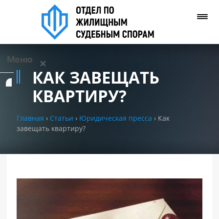
Меню
✕
КАК ЗАВЕЩАТЬ
Услуги
КВАРТИРУ?
О нас
Главная
›
Статьи
›
Юридическая пресса
›
Как
завещать квартиру?
Контакты
Задать вопрос
(WhatsApp)
Позвонить нам