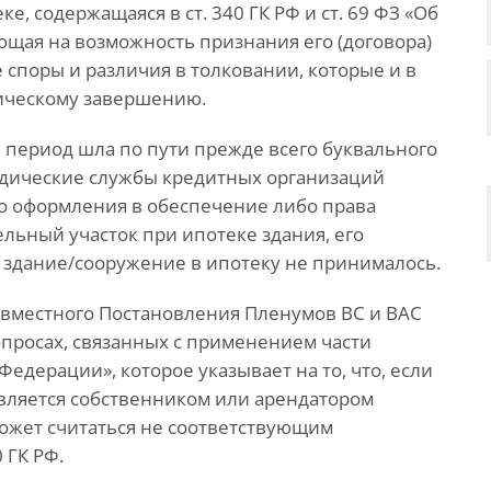
, содержащаяся в ст. 340 ГК РФ и ст. 69 ФЗ «Об
ющая на возможность признания его (договора)
споры и различия в толковании, которые и в
гическому завершению.
период шла по пути прежде всего буквального
идические службы кредитных организаций
о оформления в обеспечение либо права
ельный участок при ипотеке здания, его
ю здание/сооружение в ипотеку не принималось.
совместного Постановления Пленумов ВС и ВАС
вопросах, связанных с применением части
едерации», которое указывает на то, что, если
является собственником или арендатором
может считаться не соответствующим
 ГК РФ.