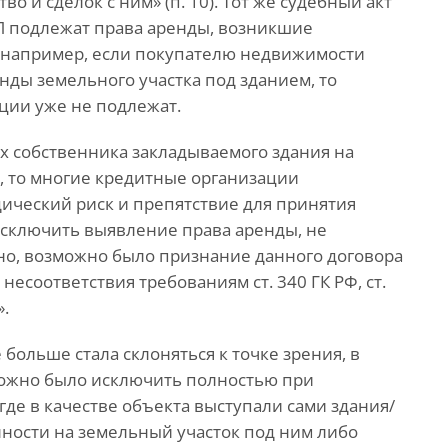
 и сделок с ним» (п. 10). Тот же судебный акт
ГРП подлежат права аренды, возникшие
, например, если покупателю недвижимости
нды земельного участка под зданием, то
ации уже не подлежат.
ах собственника закладываемого здания на
, то многие кредитные организации
ический риск и препятствие для принятия
 исключить выявление права аренды, не
но, возможно было признание данного договора
есоответствия требованиям ст. 340 ГК РФ, ст.
».
больше стала склоняться к точке зрения, в
можно было исключить полностью при
где в качестве объекта выступали сами здания/
нности на земельный участок под ним либо