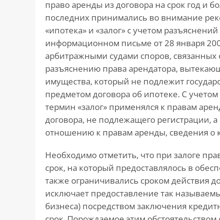
право аренды из договора на срок год и б
последних принимались во внимание рек
«ипотека» и «залог» с учетом разъяснени
информационном письме от 28 января 2005
арбитражными судами споров, связанных с 
разъяснению права арендатора, вытекаю
имущества, который не подлежит государс
предметом договора об ипотеке. С учетом
термин «залог» применялся к правам арен
договора, не подлежащего регистрации, а
отношению к правам аренды, сведения о 
Необходимо отметить, что при залоге пра
срок, на который предоставлялось в обесп
также ограничивались сроком действия дог
исключает предоставление так называемы
бизнеса) посредством заключения кредитн
срок. Порождаемое этим обстоятельством 