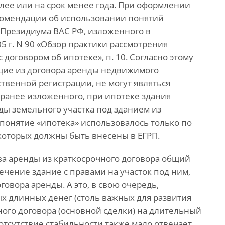
олее или на срок менее года. При оформлении
омендации об использовании понятий
й Президиума ВАС РФ, изложенного в
 г. N 90 «Обзор практики рассмотрения
договором об ипотеке», п. 10. Согласно этому
щие из договора аренды недвижимого
твенной регистрации, не могут являться
 ранее изложенного, при ипотеке здания
ды земельного участка под зданием из
 понятие «ипотека» использовалось только по
которых должны быть внесены в ЕГРП.
ва аренды из краткосрочного договора общий
ечение здание с правами на участок под ним,
овора аренды. А это, в свою очередь,
х длинных денег (столь важных для развития
ого договора (основной сделки) на длительный
отсутствие стабильности также мало отвечает