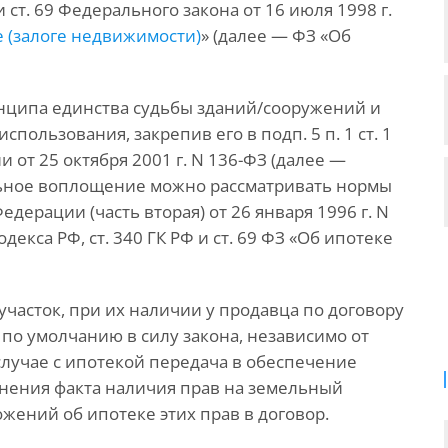
и ст. 69 Федерального закона от 16 июля 1998 г.
 (залоге недвижимости)
» (далее — ФЗ «Об
нципа единства судьбы зданий/сооружений и
пользования, закрепив его в подп. 5 п. 1 ст. 1
от 25 октября 2001 г. N 136-ФЗ (далее —
льное воплощение можно рассматривать нормы
едерации (часть вторая) от 26 января 1996 г. N
одекса РФ, ст. 340 ГК РФ и ст. 69 ФЗ «Об ипотеке
участок, при их наличии у продавца по договору
т по умолчанию в силу закона, независимо от
 случае с ипотекой передача в обеспечение
нения факта наличия прав на земельный
жений об ипотеке этих прав в договор.