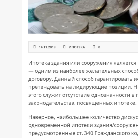
САЙТА
Контакты
▾
📍
г. Москва, ст. м. «Марксистская», ул.
Марксистская, д. 3, стр. 1
✉️
kmsud@yandex.ru
14.11.2013
ИПОТЕКА
0
☎️
+7 (495) 642-27-02
Ипотека здания или сооружения является
+7 (936) 281-45-11
— одним из наиболее желательных способ
+7 (901) 511-80-52
договору. Данный способ гарантировать 
претендовать на лидирующие позиции. Но
этого служит отсутствие однозначности 
законодательства, посвященных ипотеке.
Наверное, наибольшее количество диску
одновременной ипотеки здания/сооружени
предусмотренные ст. 340 Гражданского ко