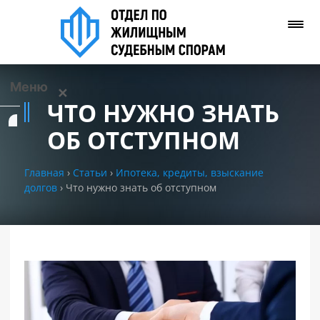
Меню
✕
ЧТО НУЖНО ЗНАТЬ
Услуги
ОБ ОТСТУПНОМ
О нас
Главная
›
Статьи
›
Ипотека, кредиты, взыскание
долгов
›
Что нужно знать об отступном
Контакты
Задать вопрос
(WhatsApp)
Позвонить нам