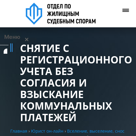
Меню
✕
СНЯТИЕ С
Услуги
РЕГИСТРАЦИОННОГО
УЧЕТА БЕЗ
О нас
СОГЛАСИЯ И
Контакты
ВЗЫСКАНИЕ
КОММУНАЛЬНЫХ
Задать вопрос
(WhatsApp)
ПЛАТЕЖЕЙ
Позвонить нам
Главная
›
Юрист он-лайн
›
Вселение, выселение, снос