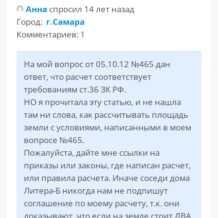
Анна
спросил 14 лет назад
Город:
г.Самара
РАЗДЕЛЫ
САЙТА
Комментариев: 1
▾
На мой вопрос от 05.10.12 №465 дан
ответ, что расчет соответствует
требованиям ст.36 ЗК РФ.
НО я прочитала эту статью, и не нашла
там ни слова, как рассчитывать площадь
земли с условиями, написанными в моем
вопросе №465.
Пожалуйста, дайте мне ссылки на
приказы или законы, где написан расчет,
или правила расчета. Иначе соседи дома
Литера-Б никогда нам не подпишут
соглашение по моему расчету, т.к. они
доказывают, что если на земле стоит ДВА