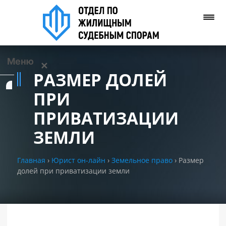
Меню
✕
РАЗМЕР ДОЛЕЙ
Услуги
ПРИ
ПРИВАТИЗАЦИИ
О нас
ЗЕМЛИ
Контакты
Главная
›
Юрист он-лайн
›
Земельное право
›
Размер
долей при приватизации земли
Задать вопрос
(WhatsApp)
Позвонить нам