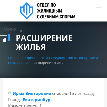
Меню
✕
РАСШИРЕНИЕ
Услуги
ЖИЛЬЯ
О нас
Главная
›
Юрист он-лайн
›
Недвижимость, владение и
пользование
›
Расширение жилья
Контакты
Задать вопрос
(WhatsApp)
Ирма Викторовна
спросил 15 лет назад
Город:
Екатеринбург
Позвонить нам
Комментариев: 1