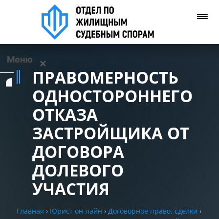
Меню
✕
ПРАВОМЕРНОСТЬ
Услуги
ОДНОСТОРОННЕГО
ОТКАЗА
О нас
ЗАСТРОЙЩИКА ОТ
Контакты
ДОГОВОРА
ДОЛЕВОГО
Задать вопрос
(WhatsApp)
УЧАСТИЯ
Позвонить нам
Главная
›
Юрист он-лайн
›
Договорное право, сделки
›