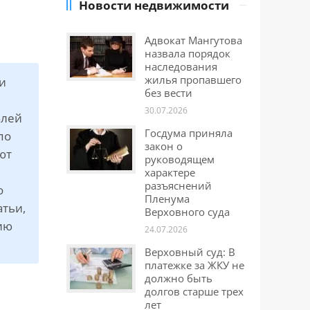
Новости недвижимости
Адвокат Мангутова
назвала порядок
наследования
жилья пропавшего
и
без вести
30.07.2026
блей
Госдума приняла
по
закон о
ют
руководящем
характере
разъяснений
о
Пленума
атьи,
Верховного суда
гию
24.07.2026
Верховный суд: В
платежке за ЖКУ не
должно быть
долгов старше трех
лет