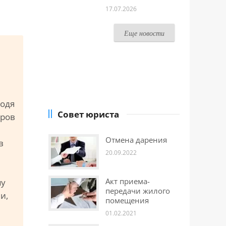
17.07.2026
Еще новости
ходя
Совет юриста
оров
Отмена дарения
в
20.09.2022
Акт приема-
му
передачи жилого
и,
помещения
01.02.2021