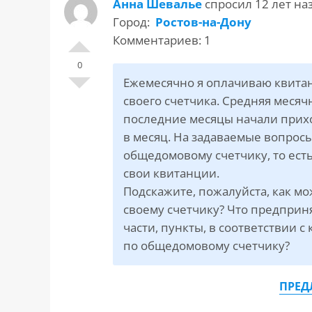
Анна Шевалье
спросил 12 лет на
САЙТА
Контакты
▾
Город:
Ростов-на-Дону
Комментариев: 1
📍
г. Москва, ст. м. «Марксистская», ул.
0
Марксистская, д. 3, стр. 1
Ежемесячно я оплачиваю квитан
✉️
kmsud@yandex.ru
своего счетчика. Средняя месяч
последние месяцы начали прих
☎️
+7 (495) 642-27-02
в месяц. На задаваемые вопрос
+7 (936) 281-45-11
общедомовому счетчику, то ест
+7 (901) 511-80-52
свои квитанции.
Подскажите, пожалуйста, как м
своему счетчику? Что предприня
части, пункты, в соответствии 
по общедомовому счетчику?
ПРЕД