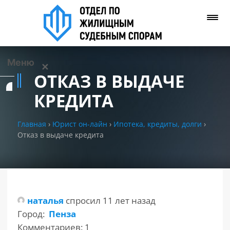
Меню
✕
ОТКАЗ В ВЫДАЧЕ
Услуги
КРЕДИТА
О нас
Главная
›
Юрист он-лайн
›
Ипотека, кредиты, долги
›
Отказ в выдаче кредита
Контакты
Задать вопрос
(WhatsApp)
наталья
спросил 11 лет назад
Город:
Пенза
Позвонить нам
Комментариев: 1