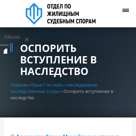
Меню
✕
ОСПОРИТЬ
Услуги
ВСТУПЛЕНИЕ В
НАСЛЕДСТВО
О нас
Главная
›
Юрист он-лайн
›
Наследование,
Контакты
наследственные споры
›
Оспорить вступление в
наследство
Задать вопрос
(WhatsApp)
Позвонить нам