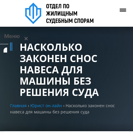
Меню
✕
НАСКОЛЬКО
Услуги
ЗАКОНЕН СНОС
НАВЕСА ДЛЯ
О нас
МАШИНЫ БЕЗ
Контакты
РЕШЕНИЯ СУДА
Задать вопрос
Главная
›
Юрист он-лайн
›
Насколько законен снос
(WhatsApp)
навеса для машины без решения суда
Позвонить нам