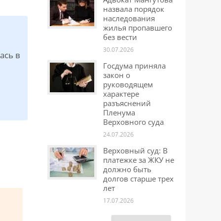
назвала порядок
наследования
жилья пропавшего
без вести
30.07.2026
ась в
Госдума приняла
закон о
руководящем
характере
разъяснений
Пленума
Верховного суда
24.07.2026
Верховный суд: В
платежке за ЖКУ не
должно быть
долгов старше трех
лет
17.07.2026