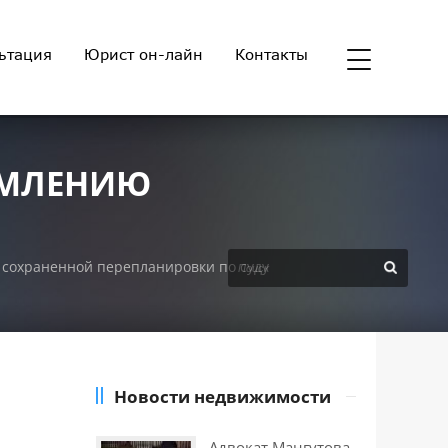
ьтация
Юрист он-лайн
Контакты
РМЛЕНИЮ
 сохраненной перепланировки по суду
Новости недвижимости
Адвокат Мангутова