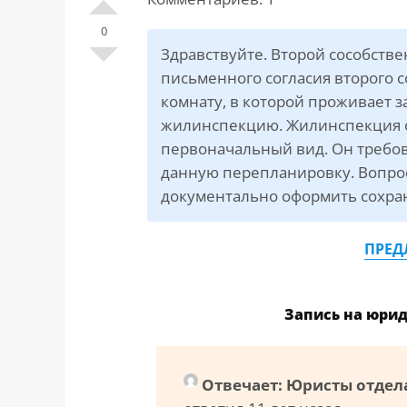
САЙТА
Контакты
▾
0
Здравствуйте. Второй сособстве
📍
г. Москва, ст. м. «Марксистская», ул.
письменного согласия второго 
Марксистская, д. 3, стр. 1
комнату, в которой проживает з
жилинспекцию. Жилинспекция о
✉️
kmsud@yandex.ru
первоначальный вид. Он требов
☎️
+7 (495) 642-27-02
данную перепланировку. Вопрос:
+7 (936) 281-45-11
документально оформить сохр
+7 (901) 511-80-52
ПРЕД
Запись на юри
Отвечает: Юристы отдел