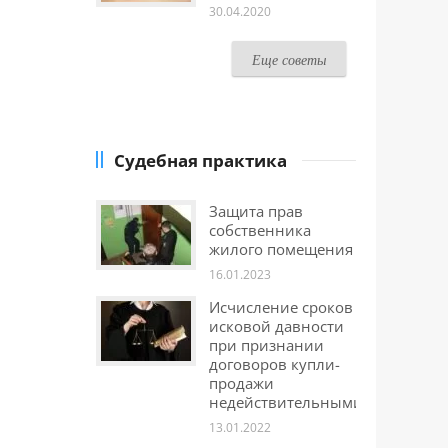
30.04.2020
Еще советы
Судебная практика
Защита прав
собственника
жилого помещения
16.01.2023
Исчисление сроков
исковой давности
при признании
договоров купли-
продажи
недействительными
13.01.2022