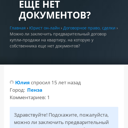
ЕЩЕ НЕТ
ДОКУМЕНТОВ?
РАЗДЕЛЫ
САЙТА
▾
Главная
›
Юрист он-лайн
›
Договорное право, сделки
›
Можно ли заключить предварительный договор
купли-продажи на квартиру, на которую у
собственника еще нет документов?
Юлия
спросил 15 лет назад
Город:
Пенза
Комментариев: 1
Здравствуйте! Подскажите, пожалуйста,
можно ли заключить предварительный