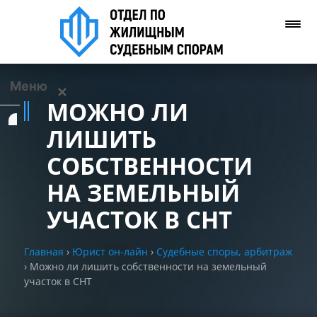
Меню
✕
МОЖНО ЛИ
Услуги
ЛИШИТЬ
СОБСТВЕННОСТИ
О нас
НА ЗЕМЕЛЬНЫЙ
Контакты
УЧАСТОК В СНТ
Задать вопрос
Главная
›
Юрист он-лайн
›
Судебные споры, арбитраж
(WhatsApp)
›
Можно ли лишить собственности на земельный
участок в СНТ
Позвонить нам