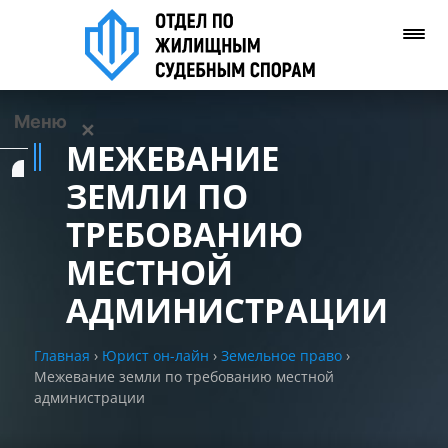
Меню
✕
МЕЖЕВАНИЕ
Услуги
ЗЕМЛИ ПО
ТРЕБОВАНИЮ
О нас
МЕСТНОЙ
Контакты
АДМИНИСТРАЦИИ
Задать вопрос
Главная
›
Юрист он-лайн
›
Земельное право
›
(WhatsApp)
Межевание земли по требованию местной
администрации
Позвонить нам