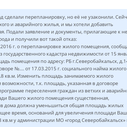
ад сделали перепланировку, но её не узаконили. Сей
хого и аварийного жилья, и мы хотели добавить
кая. Подали заявление и документы, прилагающие к не
ода и получили вот такой отказ:
1.2016 г. о перепланировке жилого помещения, сооб
з государственного кадастра недвижимости от 15 янв
адь помещения по адресу: РБ г.Северобайкальск, д.1
оговоре №…. от 17.03.2015 г. социального найма жилого
8 кв.м. Изменить площадь занимаемого жилого
возможности, т.к. площадь, указанная в договоре
 программе переселения граждан из ветхих и аварий
ди Вашего жилого помещения существенная,
цов дома должна уменьшиться общая площадь жилых
оящее время, оснований для увеличения площади Ваш
8 кв.м у администрации МО «город Северобайкальск»