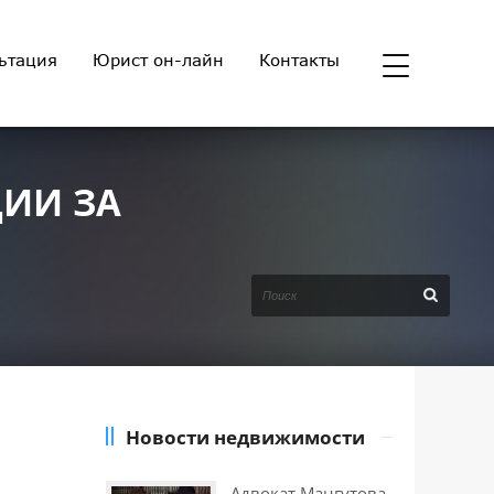
ьтация
Юрист он-лайн
Контакты
ИИ ЗА
Новости недвижимости
Адвокат Мангутова