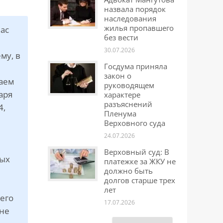
назвала порядок
наследования
жилья пропавшего
час
без вести
30.07.2026
му, в
Госдума приняла
закон о
щаем
руководящем
аря
характере
разъяснений
4,
Пленума
Верховного суда
24.07.2026
Верховный суд: В
ных
платежке за ЖКУ не
должно быть
долгов старше трех
лет
его
17.07.2026
 не