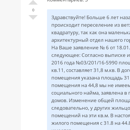
САЙТА
Контакты
▾
0
Здравствуйте! Больше 6 лет наз
📍
г. Москва, ст. м. «Марксистская», ул.
происходит переселение из вет
Марксистская, д. 3, стр. 1
квадратуру, так как она малень
архитектурный отдел нашего гор
✉️
kmsud@yandex.ru
На Ваше заявление № 6 от 18.0
☎️
+7 (495) 642-27-02
следующее: Согласно выписке и
+7 (936) 281-45-11
2016 года №03/201/16-5990 площ
кв.11, составляет 31,8 м.кв. В д
+7 (901) 511-80-52
помещения указана площадь 31.
помещения на 44,8 мы не имеем 
социального найма, заявлена в
домов. Изменение общей площа
следовательно, у других жиль
помещений на эти кв.м. В наст
жилого помещения с 31.8 на 44.