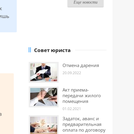
Еще новости
к
пишь
Совет юриста
Отмена дарения
20.09.2022
Акт приема-
передачи жилого
помещения
01.02.2021
в
Задаток, аванс и
предварительная
оплата по договору