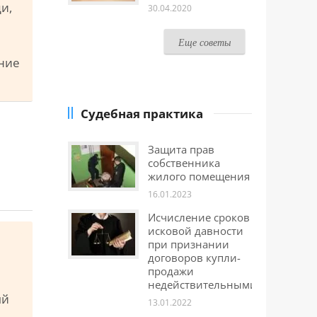
и,
30.04.2020
Еще советы
ение
Судебная практика
Защита прав
собственника
жилого помещения
16.01.2023
Исчисление сроков
исковой давности
при признании
договоров купли-
продажи
недействительными
ый
13.01.2022