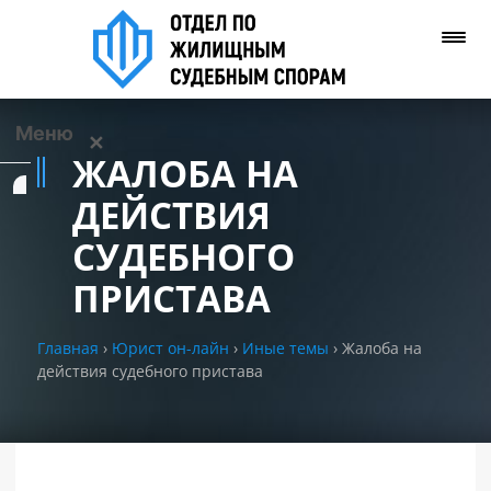
Меню
✕
ЖАЛОБА НА
Услуги
ДЕЙСТВИЯ
СУДЕБНОГО
О нас
ПРИСТАВА
Контакты
Главная
›
Юрист он-лайн
›
Иные темы
›
Жалоба на
действия судебного пристава
Задать вопрос
(WhatsApp)
Позвонить нам