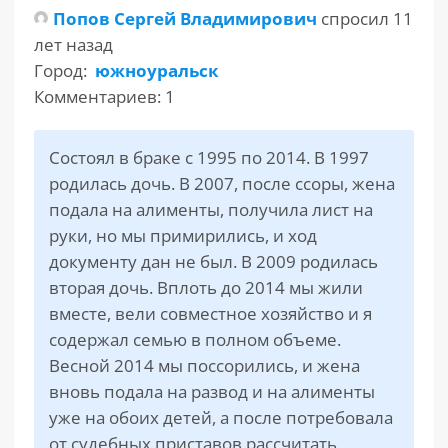
Попов Сергей Владимирович
спросил 11
лет назад
РАЗДЕЛЫ
САЙТА
Город:
южноуральск
▾
Комментариев: 1
Состоял в браке с 1995 по 2014. В 1997
родилась дочь. В 2007, после ссоры, жена
подала на алименты, получила лист на
руки, но мы примирились, и ход
документу дан не был. В 2009 родилась
вторая дочь. Вплоть до 2014 мы жили
вместе, вели совместное хозяйство и я
содержал семью в полном объеме.
Весной 2014 мы поссорились, и жена
вновь подала на развод и на алименты
уже на обоих детей, а после потребовала
от судебных приставов рассчитать