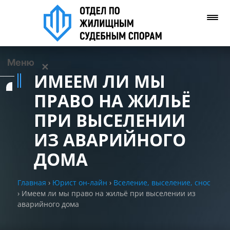
Меню
✕
ИМЕЕМ ЛИ МЫ
Услуги
ПРАВО НА ЖИЛЬЁ
ПРИ ВЫСЕЛЕНИИ
О нас
ИЗ АВАРИЙНОГО
Контакты
ДОМА
Задать вопрос
Главная
›
Юрист он-лайн
›
Вселение, выселение, снос
(WhatsApp)
›
Имеем ли мы право на жильё при выселении из
аварийного дома
Позвонить нам