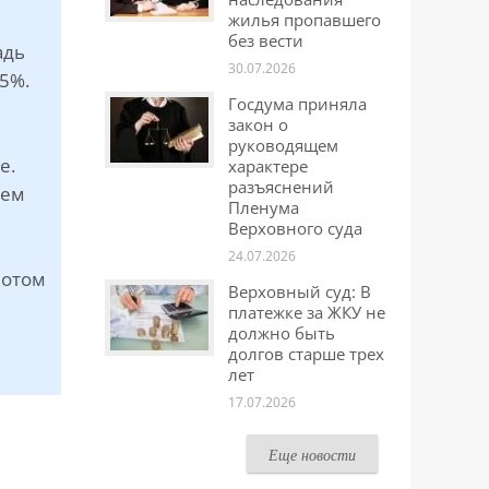
жилья пропавшего
без вести
адь
30.07.2026
5%.
Госдума приняла
закон о
руководящем
е.
характере
разъяснений
чем
Пленума
Верховного суда
24.07.2026
потом
Верховный суд: В
платежке за ЖКУ не
должно быть
долгов старше трех
лет
17.07.2026
Еще новости