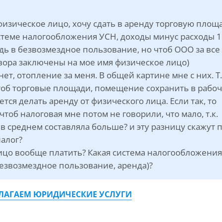
 физическое лицо, хочу сдать в аренду торговую площ
стеме налогообложения УСН, доходы минус расходы 1
дь в безвозмездное пользование, но чтоб ООО за все
говора заключены на мое имя физическое лицо)
ет, отопление за меня. В общей картине мне с них. Т.
чтоб торговые площади, помещение сохранить в рабо
тся делать аренду от физического лица. Если так, то
 чтоб налоговая мне потом не говорили, что мало, т.к.
 в среднем составляла больше? и эту разницу скажут 
налог?
лицо вообще платить? Какая система налогообложения
безвозмездное пользование, аренда)?
ЛАГАЕМ ЮРИДИЧЕСКИЕ УСЛУГИ