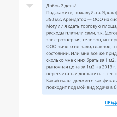
САЙТА
Контакты
Добрый день!
▾
Подскажите, пожалуйста. Я, как
350 м2. Арендатор — ООО на си
📍
г. Москва, ст. м. «Марксистская», ул.
Могу ли я сдать торговую площа
Марксистская, д. 3, стр. 1
расходы платили сами, т.к. (до
✉️
kmsud@yandex.ru
электроэнергия, телефон, интерн
☎️
+7 (495) 642-27-02
ООО ничего не надо, главное, 
состоянии. Или мне все же приде
+7 (936) 281-45-11
сколько мне с них брать за 1 м2,
+7 (901) 511-80-52
рыночная цена за 1м2 на 2013 г.
пересчитать и доплатить с нее 
Какой налог должен я как физ. 
подходит под мой вид (сдача в 
ПРЕД