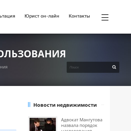
ьтация
Юрист он-лайн
Контакты
ПОЛЬЗОВАНИЯ
ания
Новости недвижимости
Адвокат Мангутова
назвала порядок
наследования