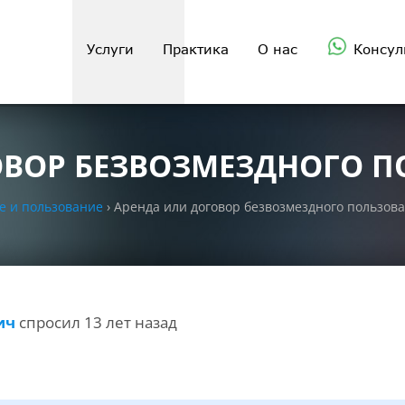
Услуги
Практика
О нас
Консул
ОВОР БЕЗВОЗМЕЗДНОГО 
е и пользование
›
Аренда или договор безвозмездного пользов
ич
спросил 13 лет назад