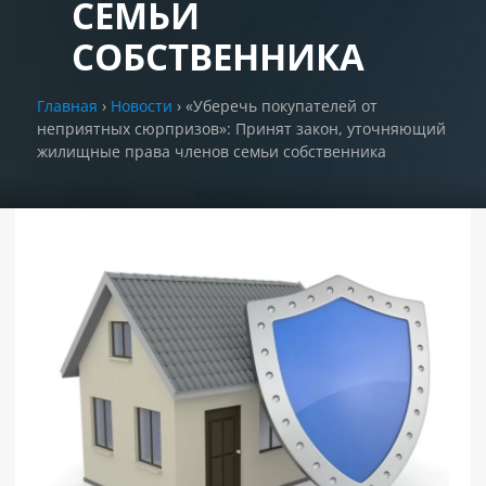
СЕМЬИ
СОБСТВЕННИКА
РАЗДЕЛЫ
САЙТА
▾
Главная
›
Новости
›
«Уберечь покупателей от
неприятных сюрпризов»: Принят закон, уточняющий
жилищные права членов семьи собственника