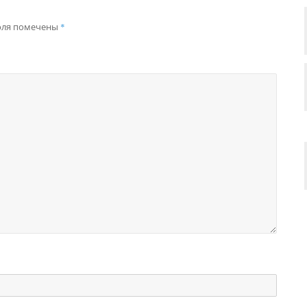
оля помечены
*