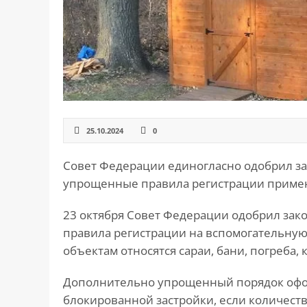
САЙТА
Контакты
▾
📍
г. Москва, ст. м. «Марксистская», ул.
Марксистская, д. 3, стр. 1
✉️
kmsud@yandex.ru
☎️
+7 (495) 642-27-02
25.10.2024
0
+7 (936) 281-45-11
Совет Федерации единогласно одобрил за
+7 (901) 511-80-52
упрощенные правила регистрации примен
23 октября Совет Федерации одобрил зак
правила регистрации на вспомогательную
объектам относятся сараи, бани, погреба, 
Дополнительно упрощенный порядок офор
блокированной застройки, если количество