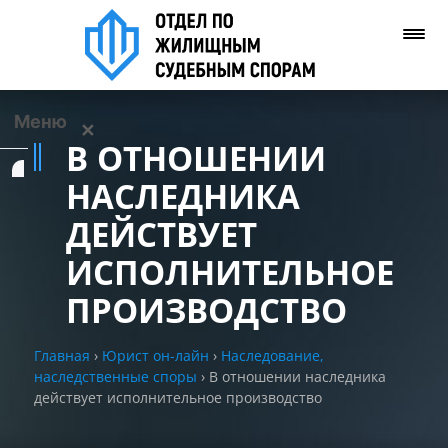
Меню
✕
В ОТНОШЕНИИ
Услуги
НАСЛЕДНИКА
ДЕЙСТВУЕТ
О нас
ИСПОЛНИТЕЛЬНОЕ
Контакты
ПРОИЗВОДСТВО
Задать вопрос
Главная
›
Юрист он-лайн
›
Наследование,
(WhatsApp)
наследственные споры
›
В отношении наследника
действует исполнительное производство
Позвонить нам