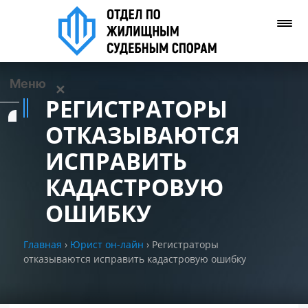
Меню
✕
РЕГИСТРАТОРЫ
Услуги
ОТКАЗЫВАЮТСЯ
ИСПРАВИТЬ
О нас
КАДАСТРОВУЮ
Контакты
ОШИБКУ
Задать вопрос
Главная
›
Юрист он-лайн
›
Регистраторы
(WhatsApp)
отказываются исправить кадастровую ошибку
Позвонить нам