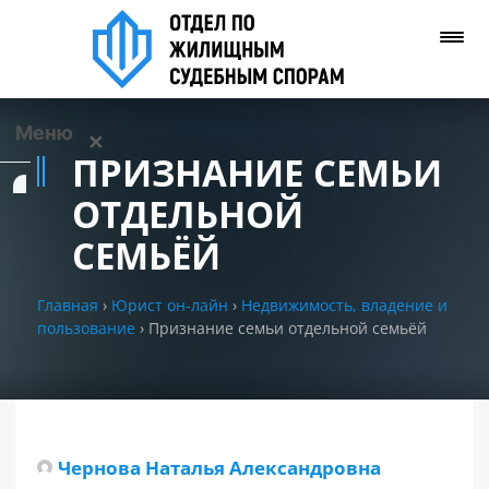
Меню
✕
ПРИЗНАНИЕ СЕМЬИ
Услуги
ОТДЕЛЬНОЙ
СЕМЬЁЙ
О нас
Главная
›
Юрист он-лайн
›
Недвижимость, владение и
Контакты
пользование
›
Признание семьи отдельной семьёй
Задать вопрос
(WhatsApp)
Позвонить нам
Чернова Наталья Александровна