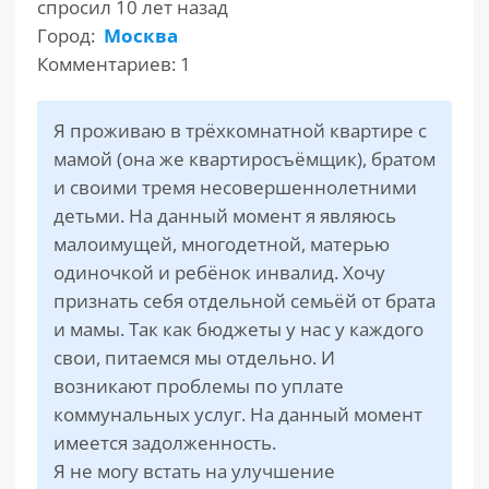
спросил 10 лет назад
Город:
Москва
РАЗДЕЛЫ
Комментариев: 1
САЙТА
▾
Я проживаю в трёхкомнатной квартире с
мамой (она же квартиросъёмщик), братом
и своими тремя несовершеннолетними
детьми. На данный момент я являюсь
малоимущей, многодетной, матерью
одиночкой и ребёнок инвалид. Хочу
признать себя отдельной семьёй от брата
и мамы. Так как бюджеты у нас у каждого
свои, питаемся мы отдельно. И
возникают проблемы по уплате
коммунальных услуг. На данный момент
имеется задолженность.
Я не могу встать на улучшение