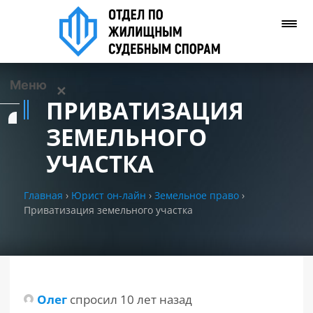
Меню
✕
ПРИВАТИЗАЦИЯ
Услуги
ЗЕМЕЛЬНОГО
УЧАСТКА
О нас
Главная
›
Юрист он-лайн
›
Земельное право
›
Контакты
Приватизация земельного участка
Задать вопрос
(WhatsApp)
Позвонить нам
Олег
спросил 10 лет назад