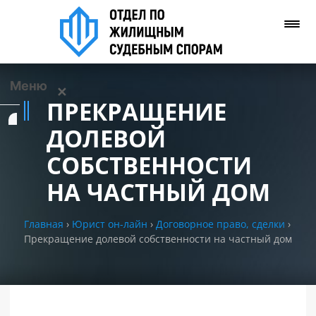
Меню
✕
ПРЕКРАЩЕНИЕ
Услуги
ДОЛЕВОЙ
СОБСТВЕННОСТИ
О нас
НА ЧАСТНЫЙ ДОМ
Контакты
Главная
›
Юрист он-лайн
›
Договорное право, сделки
›
Прекращение долевой собственности на частный дом
Задать вопрос
(WhatsApp)
Позвонить нам