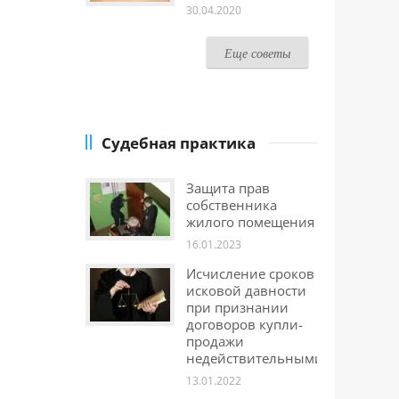
30.04.2020
Еще советы
Судебная практика
Защита прав
собственника
жилого помещения
16.01.2023
Исчисление сроков
исковой давности
при признании
договоров купли-
продажи
недействительными
13.01.2022