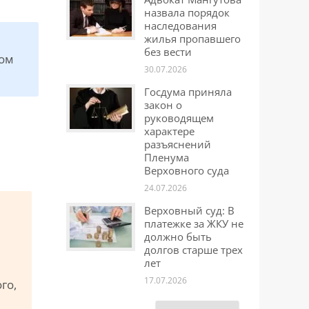
назвала порядок
наследования
жилья пропавшего
без вести
дом
30.07.2026
Госдума приняла
закон о
руководящем
характере
разъяснений
Пленума
Верховного суда
24.07.2026
Верховный суд: В
платежке за ЖКУ не
должно быть
долгов старше трех
лет
17.07.2026
го,