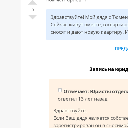
САЙТА
Контакты
▾
0
Здравствуйте! Мой дядя с Тюменс
📍
г. Москва, ст. м. «Марксистская», ул.
Сейчас живут вместе, в квартир
Марксистская, д. 3, стр. 1
сносят и дают новую квартиру. 
✉️
kmsud@yandex.ru
ПРЕД
☎️
+7 (495) 642-27-02
+7 (936) 281-45-11
Запись на юри
+7 (901) 511-80-52
Отвечает: Юристы отдел
ответил 13 лет назад
Здравствуйте.
Если Ваш дядя является собств
зарегистрирован он в сносимой