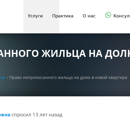
Услуги
Практика
О нас
Консул
АННОГО ЖИЛЬЦА НА ДОЛ
нос
›
Право непрописанного жильца на долю в новой квартире
овна
спросил 13 лет назад