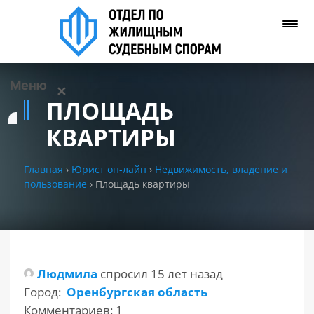
Меню
✕
ПЛОЩАДЬ
Услуги
КВАРТИРЫ
О нас
Главная
›
Юрист он-лайн
›
Недвижимость, владение и
пользование
›
Площадь квартиры
Контакты
Задать вопрос
(WhatsApp)
Людмила
спросил 15 лет назад
Город:
Оренбургская область
Позвонить нам
Комментариев: 1