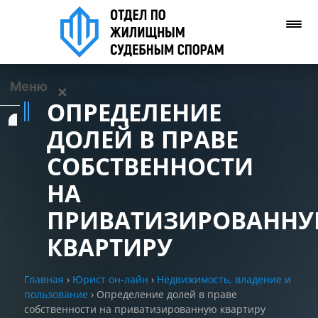
Меню
✕
ОПРЕДЕЛЕНИЕ
Услуги
ДОЛЕЙ В ПРАВЕ
СОБСТВЕННОСТИ
О нас
НА
Контакты
ПРИВАТИЗИРОВАНН
КВАРТИРУ
Задать вопрос
(WhatsApp)
Главная
›
Юрист он-лайн
›
Недвижимость, владение и
пользование
›
Определение долей в праве
Позвонить нам
собственности на приватизированную квартиру