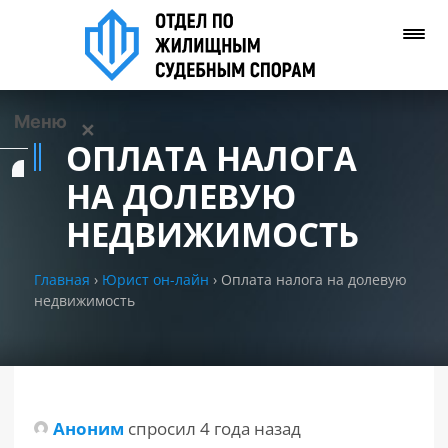
Меню
✕
ОПЛАТА НАЛОГА
Услуги
НА ДОЛЕВУЮ
НЕДВИЖИМОСТЬ
О нас
Главная
›
Юрист он-лайн
›
Оплата налога на долевую
Контакты
недвижимость
Задать вопрос
(WhatsApp)
Позвонить нам
Аноним
спросил 4 года назад