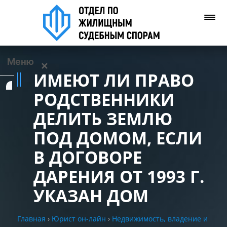
Меню
✕
ИМЕЮТ ЛИ ПРАВО
Услуги
РОДСТВЕННИКИ
ДЕЛИТЬ ЗЕМЛЮ
О нас
ПОД ДОМОМ, ЕСЛИ
Контакты
В ДОГОВОРЕ
ДАРЕНИЯ ОТ 1993 Г.
Задать вопрос
(WhatsApp)
УКАЗАН ДОМ
Позвонить нам
Главная
›
Юрист он-лайн
›
Недвижимость, владение и