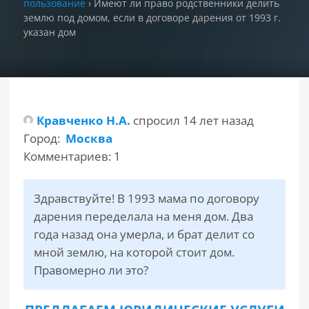
пользование
›
Имеют ли право родственники делить
землю под домом, если в договоре дарения от 1993 г.
указан дом
РАЗДЕЛЫ
САЙТА
▾
Кравченко Н.А.
спросил 14 лет назад
Город:
Москва
Комментариев: 1
Здравствуйте! В 1993 мама по договору
дарения переделала на меня дом. Два
года назад она умерла, и брат делит со
мной землю, на которой стоит дом.
Правомерно ли это?