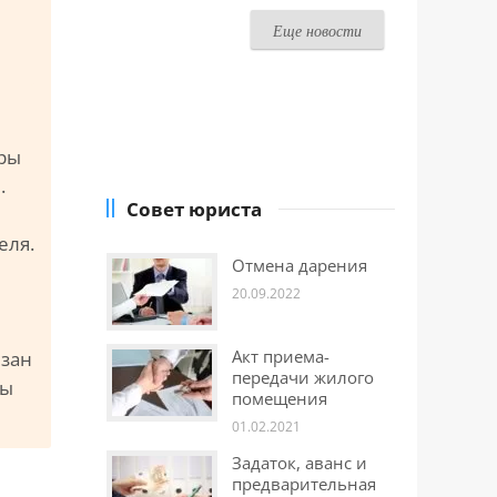
Еще новости
иры
.
Совет юриста
еля.
Отмена дарения
20.09.2022
Акт приема-
язан
передачи жилого
ры
помещения
01.02.2021
Задаток, аванс и
предварительная