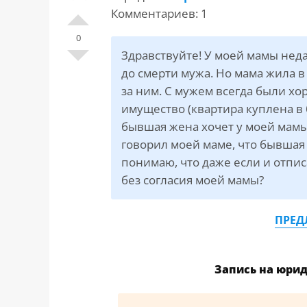
САЙТА
Контакты
Комментариев: 1
▾
0
Здравствуйте! У моей мамы неда
📍
г. Москва, ст. м. «Марксистская», ул.
до смерти мужа. Но мама жила в 
Марксистская, д. 3, стр. 1
за ним. С мужем всегда были хо
✉️
kmsud@yandex.ru
имущество (квартира куплена в б
☎️
+7 (495) 642-27-02
бывшая жена хочет у моей мамы
+7 (936) 281-45-11
говорил моей маме, что бывшая ж
понимаю, что даже если и отпис
+7 (901) 511-80-52
без согласия моей мамы?
ПРЕД
Запись на юри