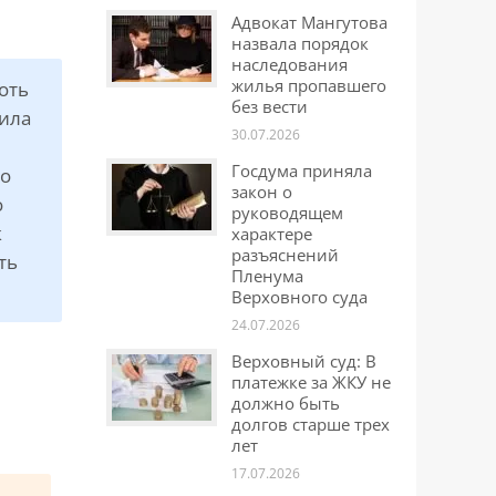
Адвокат Мангутова
назвала порядок
наследования
жилья пропавшего
оть
без вести
дила
30.07.2026
Госдума приняла
го
закон о
о
руководящем
к
характере
разъяснений
ть
Пленума
Верховного суда
24.07.2026
Верховный суд: В
платежке за ЖКУ не
должно быть
долгов старше трех
лет
17.07.2026