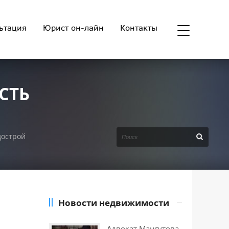
ьтация
Юрист он-лайн
Контакты
СТЬ
дострой
Новости недвижимости
Адвокат Мангутова