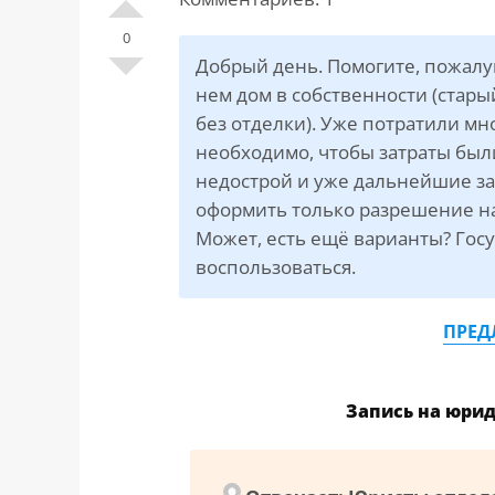
САЙТА
Контакты
▾
0
Добрый день. Помогите, пожалуйс
📍
г. Москва, ст. м. «Марксистская», ул.
нем дом в собственности (стары
Марксистская, д. 3, стр. 1
без отделки). Уже потратили мн
необходимо, чтобы затраты был
✉️
kmsud@yandex.ru
недострой и уже дальнейшие за
☎️
+7 (495) 642-27-02
оформить только разрешение на
+7 (936) 281-45-11
Может, есть ещё варианты? Госу
воспользоваться.
+7 (901) 511-80-52
ПРЕД
Запись на юри