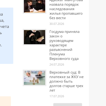
назвала порядок
наследования
жилья пропавшего
на
без вести
ша,
30.07.2026
ычета
Госдума приняла
ь
закон о
руководящем
.
характере
разъяснений
Пленума
Верховного суда
24.07.2026
Верховный суд: В
платежке за ЖКУ не
должно быть
долгов старше трех
лет
17.07.2026