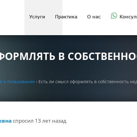
Услуги
Практика
О нас
Консул
ФОРМЛЯТЬ В СОБСТВЕННО
е и пользование
›
Есть ли смысл оформлять в собственность не
овна
спросил 13 лет назад