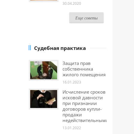
30.04.2020
Еще советы
Судебная практика
Защита прав
собственника
жилого помещения
16.01.2023
Исчисление сроков
исковой давности
при признании
договоров купли-
продажи
недействительными
13.01.2022