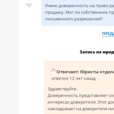
САЙТА
Контакты
Имею доверенность на право р
▾
продажу. Мог ли собственник пр
письменного разрешения?
📍
г. Москва, ст. м. «Марксистская», ул.
Марксистская, д. 3, стр. 1
ПРЕД
✉️
kmsud@yandex.ru
☎️
+7 (495) 642-27-02
Запись на юри
+7 (936) 281-45-11
+7 (901) 511-80-52
Отвечает: Юристы отдел
ответил 12 лет назад
Здравствуйте.
Доверенность представляет со
интересах доверителя. Этот д
накладывает на доверителя ни