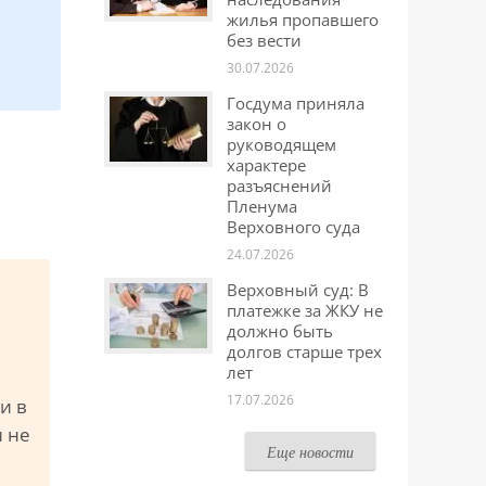
жилья пропавшего
без вести
30.07.2026
Госдума приняла
закон о
руководящем
характере
разъяснений
Пленума
Верховного суда
24.07.2026
Верховный суд: В
платежке за ЖКУ не
должно быть
долгов старше трех
лет
17.07.2026
и в
и не
Еще новости